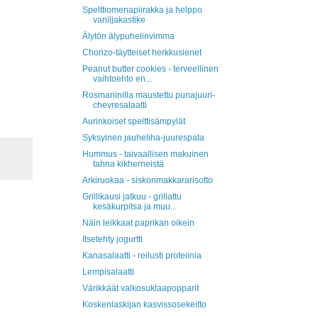
Spelttiomenapiirakka ja helppo
vaniljakastike
Älytön älypuhelinvimma
Chorizo-täytteiset herkkusienet
Peanut butter cookies - terveellinen
vaihtoehto en...
Rosmariinilla maustettu punajuuri-
chevresalaatti
Aurinkoiset spelttisämpylät
Syksyinen jauheliha-juurespata
Hummus - taivaallisen makuinen
tahna kikherneistä
Arkiruokaa - siskonmakkararisotto
Grillikausi jatkuu - grillattu
kesäkurpitsa ja muu...
Näin leikkaat paprikan oikein
Itsetehty jogurtti
Kanasalaatti - reilusti proteiinia
Lempisalaatti
Värikkäät valkosuklaapopparit
Koskenlaskijan kasvissosekeitto